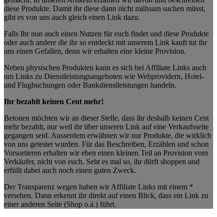
diese Produkte. Damit ihr diese dann nicht mühsam suchen müsst,
gibt es von uns auch gleich einen Link dazu.
Falls Ihr nun auch einen Nutzen für euch findet und diese Produkte
oder auch andere die ihr so entdeckt mit unserem Link kauft tut ihr
uns einen Gefallen, denn wir erhalten eine kleine Provision.
Neben physischen Produkten kann es sich bei Affiliate Links auch
um Links zu Dienstleistungsangeboten wie Webprovidern, Hotel-
und Flugbuchungen oder Bankdienstleistungen handeln.
Ihr bezahlt keinen Cent mehr!
Betonen möchten wir an dieser Stelle, dass ihr deshalb keinen Cent
mehr bezahlt, nur weil ihr über unseren Link auf eine Verkaufsseite
gegangen seid. Ausserdem erwähnen wir nur Produkte, die wirklich
von uns getestet wurden. Für das Beschreiben, Erzählen und schon
Vorsortieren erhalten wir eben einen kleinen Teil an Provision vom
Verkäufer, nicht von euch. Seht es mal so, ihr dürft shoppen und
erfüllt dabei auch noch einen guten Zweck.
Der Transparenz wegen haben wir Affiliate Links mit einem *
versehen. Dann erkennt ihr direkt auf einen Blick, dass ein Link zu
einer anderen Seite (Shop o.ä.) führt.