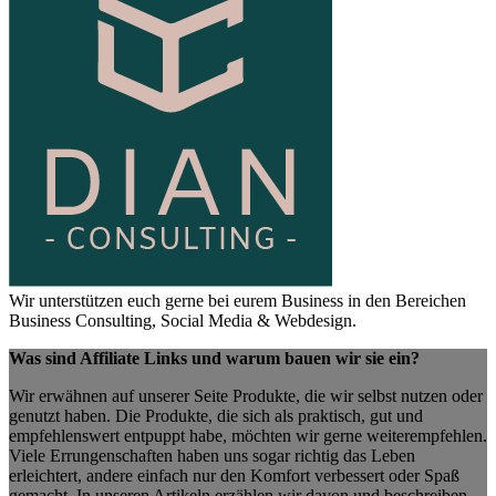
Wir unterstützen euch gerne bei eurem Business in den Bereichen
Business Consulting, Social Media & Webdesign.
Was sind Affiliate Links und warum bauen wir sie ein?
Wir erwähnen auf unserer Seite Produkte, die wir selbst nutzen oder
genutzt haben. Die Produkte, die sich als praktisch, gut und
empfehlenswert entpuppt habe, möchten wir gerne weiterempfehlen.
Viele Errungenschaften haben uns sogar richtig das Leben
erleichtert, andere einfach nur den Komfort verbessert oder Spaß
gemacht. In unseren Artikeln erzählen wir davon und beschreiben