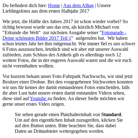
Du befindest dich hier:
Home
|
Aus dem Alltag
|
Unsere
Lieblingsfotos aus dem ersten Halbjahr 2017
Wie jetzt, die Hälfte des Jahres 2017 ist schon wieder vorbei? So
richtig bewusst wurde uns das erst, als kürzlich Michael von
"Erkunde die Welt" zur nächsten Ausgabe seiner "
Fotoparade -
Deine schönsten Bilder 2017 Teil 1
" aufgerufen hat. Wir haben
schon letztes Jahr bei ihm mitgemacht. Wie immer fiel es uns schwer
6 Fotos auszusuchen, letztlich sind wir aber mit unserer Auswahl
zufrieden, zum Schluss des Artikels gib es allerdings noch 12
weitere Fotos, die in der engeren Auswahl waren und die wir euch
nicht vorenthalten wollten.
Vor kurzem bekam unser Foto-Fuhrpark Nachwuchs, wir sind jetzt
Besitzer einer Drohne. Bei den vorgegebenen Stichworten konnten
wir uns für keines der damit entstandenen Fotos entscheiden, falls
ihr aber Lust habt unsere ersten damit entstanden Videos sehen,
diese sind auf
Youtube
zu finden. An dieser Stelle möchten wir
gerne unser erstes Video zeigen.
Sie sehen gerade einen Platzhalterinhalt von
Standard
.
Um auf den eigentlichen Inhalt zuzugreifen, klicken Sie
auf den Button unten. Bitte beachten Sie, dass dabei
Daten an Drittanbieter weitergegeben werden.