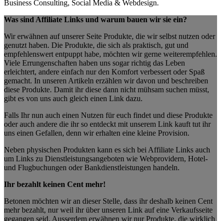
Business Consulting, Social Media & Webdesign.
Was sind Affiliate Links und warum bauen wir sie ein?
Wir erwähnen auf unserer Seite Produkte, die wir selbst nutzen oder
genutzt haben. Die Produkte, die sich als praktisch, gut und
empfehlenswert entpuppt habe, möchten wir gerne weiterempfehlen.
Viele Errungenschaften haben uns sogar richtig das Leben
erleichtert, andere einfach nur den Komfort verbessert oder Spaß
gemacht. In unseren Artikeln erzählen wir davon und beschreiben
diese Produkte. Damit ihr diese dann nicht mühsam suchen müsst,
gibt es von uns auch gleich einen Link dazu.
Falls Ihr nun auch einen Nutzen für euch findet und diese Produkte
oder auch andere die ihr so entdeckt mit unserem Link kauft tut ihr
uns einen Gefallen, denn wir erhalten eine kleine Provision.
Neben physischen Produkten kann es sich bei Affiliate Links auch
um Links zu Dienstleistungsangeboten wie Webprovidern, Hotel-
und Flugbuchungen oder Bankdienstleistungen handeln.
Ihr bezahlt keinen Cent mehr!
Betonen möchten wir an dieser Stelle, dass ihr deshalb keinen Cent
mehr bezahlt, nur weil ihr über unseren Link auf eine Verkaufsseite
gegangen seid. Ausserdem erwähnen wir nur Produkte, die wirklich